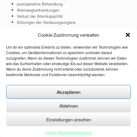
postoperative Behandlung
Atemwegserkrankungen
Verlust der Atemkapazität
Störungen der Verdauungsorgane
Störungen im Nervensystem, z.B. Schmerzen, Kribbeln,
Cookie-Zustimmung verwalten
Lähmungen
Geburtsvor -und nachbereitung der Mutter und des Kindes
Traumata
Um dir ein optimales Erlebnis zu bieten, verwenden wir Technologien wie
Cookies, um Geräteinformationen zu speichern und/oder darauf
Prävention besonders vor grösseren körperlichen und
zuzugreifen. Wenn du diesen Technologien zustimmst, können wir Daten
geistigen Herausforderungen um Verletzungen vorzubeugen
wie das Surfverhalten oder eindeutige IDs auf dieser Website verarbeiten.
Die osteopathie kann noch vieles mehr.
Wenn du deine Zustimmung nicht erteilst oder zurückziehst, können
bestimmte Merkmale und Funktionen beeinträchtigt werden.
Sollte ihr ganz persönliches Thema nicht dabei sein, sprechen
Sie mich gerne direkt an.
Akzeptieren
Ablehnen
Impressum
|
Datenschutzerklärung
|
Cookie - Richtlinie
Einstellungen ansehen
Osteopathie-Ziegler © 2026
Datenschutzerklärung
Theme by
SiteOrigin
Cookie-Richtlinie
Impressum