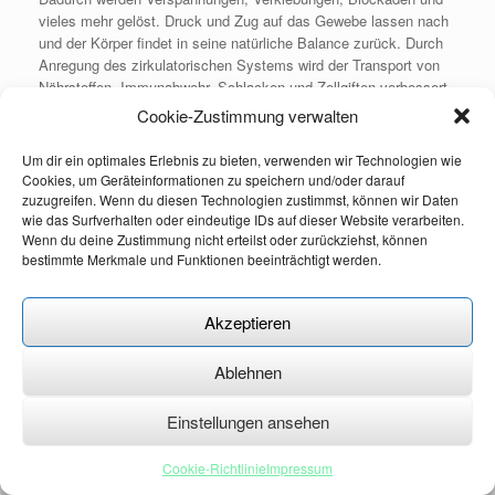
vieles mehr gelöst. Druck und Zug auf das Gewebe lassen nach
und der Körper findet in seine natürliche Balance zurück. Durch
Anregung des zirkulatorischen Systems wird der Transport von
Nährstoffen, Immunabwehr, Schlacken und Zellgiften verbessert
und die körpereigenen Heilungskräfte in Gang gesetzt.
Cookie-Zustimmung verwalten
Um dir ein optimales Erlebnis zu bieten, verwenden wir Technologien wie
Cookies, um Geräteinformationen zu speichern und/oder darauf
zuzugreifen. Wenn du diesen Technologien zustimmst, können wir Daten
Impressum
|
Datenschutzerklärung
|
Cookie - Richtlinie
wie das Surfverhalten oder eindeutige IDs auf dieser Website verarbeiten.
Wenn du deine Zustimmung nicht erteilst oder zurückziehst, können
bestimmte Merkmale und Funktionen beeinträchtigt werden.
Osteopathie-Ziegler © 2026
Datenschutzerklärung
Theme by
SiteOrigin
Akzeptieren
Ablehnen
Einstellungen ansehen
Cookie-Richtlinie
Impressum