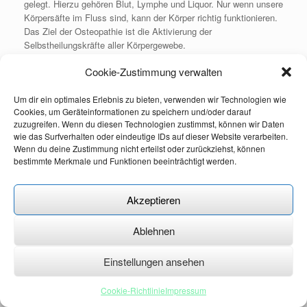
gelegt. Hierzu gehören Blut, Lymphe und Liquor. Nur wenn unsere
Körpersäfte im Fluss sind, kann der Körper richtig funktionieren.
Das Ziel der Osteopathie ist die Aktivierung der
Selbstheilungskräfte aller Körpergewebe.
Cookie-Zustimmung verwalten
Um dir ein optimales Erlebnis zu bieten, verwenden wir Technologien wie
Impressum
|
Datenschutzerklärung
|
Cookie - Richtlinie
Cookies, um Geräteinformationen zu speichern und/oder darauf
zuzugreifen. Wenn du diesen Technologien zustimmst, können wir Daten
wie das Surfverhalten oder eindeutige IDs auf dieser Website verarbeiten.
Wenn du deine Zustimmung nicht erteilst oder zurückziehst, können
Osteopathie-Ziegler © 2026
Datenschutzerklärung
Theme by
SiteOrigin
bestimmte Merkmale und Funktionen beeinträchtigt werden.
Akzeptieren
Ablehnen
Einstellungen ansehen
Cookie-Richtlinie
Impressum