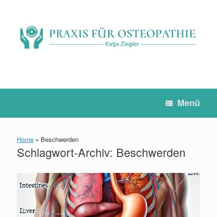
Zum
Inhalt
springen
Menü
Home
»
Beschwerden
Schlagwort-Archiv:
Beschwerden