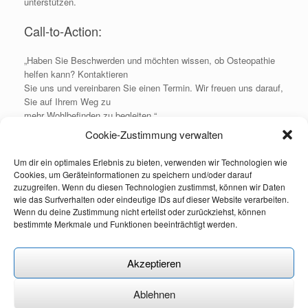
unterstützen.
Call-to-Action:​
„Haben Sie Beschwerden und möchten wissen, ob Osteopathie
helfen kann? Kontaktieren
Sie uns und vereinbaren Sie einen Termin. Wir freuen uns darauf,
Sie auf Ihrem Weg zu
mehr Wohlbefinden zu begleiten.“
Wichtiger Hinweis:​
Cookie-Zustimmung verwalten
Die hier dargestellten Inhalte dienen der allgemeinen Information
und stellen keine
Um dir ein optimales Erlebnis zu bieten, verwenden wir Technologien wie
medizinische Beratung dar. Sie ersetzen weder die Diagnose
Cookies, um Geräteinformationen zu speichern und/oder darauf
noch die Behandlung durch
zuzugreifen. Wenn du diesen Technologien zustimmst, können wir Daten
einen Arzt oder Heilpraktiker. Bei gesundheitlichen Beschwerden
wie das Surfverhalten oder eindeutige IDs auf dieser Website verarbeiten.
wenden Sie sich bitte an
Wenn du deine Zustimmung nicht erteilst oder zurückziehst, können
bestimmte Merkmale und Funktionen beeinträchtigt werden.
medizinisches Fachpersonal. Osteopathie versteht sich als
ergänzende Therapie.
Akzeptieren
Ablehnen
Impressum
|
Datenschutzerklärung
|
Cookie - Richtlinie