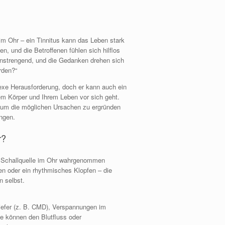
m Ohr – ein Tinnitus kann das Leben stark
n, und die Betroffenen fühlen sich hilflos
 anstrengend, und die Gedanken drehen sich
rden?“
lexe Herausforderung, doch er kann auch ein
em Körper und Ihrem Leben vor sich geht.
, um die möglichen Ursachen zu ergründen
ingen.
r?
e Schallquelle im Ohr wahrgenommen
en oder ein rhythmisches Klopfen – die
n selbst.
efer (z. B. CMD), Verspannungen im
e können den Blutfluss oder