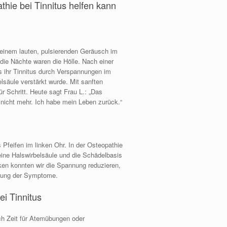
athie bei Tinnitus helfen kann
 einem lauten, pulsierenden Geräusch im
d die Nächte waren die Hölle. Nach einer
s ihr Tinnitus durch Verspannungen im
lsäule verstärkt wurde. Mit sanften
r Schritt. Heute sagt Frau L.: „Das
 nicht mehr. Ich habe mein Leben zurück.“
s Pfeifen im linken Ohr. In der Osteopathie
ine Halswirbelsäule und die Schädelbasis
iken konnten wir die Spannung reduzieren,
derung der Symptome.
ei Tinnitus
h Zeit für Atemübungen oder