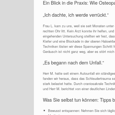
Ein Blick in die Praxis: Wie Osteop
„Ich dachte, ich werde verrückt.“​
Frau L. kam zu uns, weil sie seit Monaten unter
rechten Ohr litt. Kein Arzt konnte ihr helfen, un
eingehenden Untersuchung stellten wir fest, das
Kiefer und eine Blockade in der oberen Halswirbe
Techniken lösten wir diese Spannungen Schritt fü
Geräusch ist nicht ganz weg, aber es stört mich
„Es begann nach dem Unfall.“​
Herr M. hatte seit einem Autounfall ein ständige
fanden wir heraus, dass das Schleudertrauma se
stark belastet hatte. Durch craniosakrale Techn
und Herr M. berichtet von einer deutlichen Lin
Was Sie selbst tun können: Tipps b
Bewusst entspannen: Nehmen Sie sich täglic